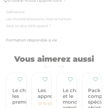
Qu’allez-vous apprendre ?
Définitions
Les incompréhensions chien & humain
Peut on être 100% positif ?
Formation disponible à vie
Vous aimerez aussi
favorite_border
favorite_border
favorite_border
favorite_border
Le chiot et
Les
Le chiot
Pack
les
apprentissages...
et le
comple
premières...
monde
spécial
exterieur
chiot