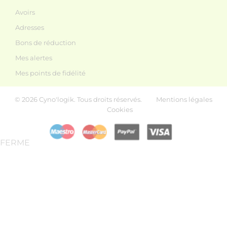
Avoirs
Adresses
Bons de réduction
Mes alertes
Mes points de fidélité
© 2026 Cyno'logik. Tous droits réservés.
Mentions légales
Cookies
FERME