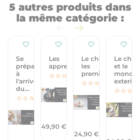
5 autres produits dans
la même catégorie :
favorite_border
favorite_border
favorite_border
favorite_border
Se
Les
Le chiot et
Le chiot
préparer
apprentissages...
les
et le
à
premières...
monde
l'arrivée
exterieu
du...
Prix
49,90 €
Prix
24,90 €