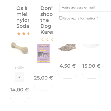
Os à
Don’t
Friandises
Abreuvoi
miel
shoot
training
anti-
Recevez la formation *
nylon
the
poumon...
déverse
Sodapup
Dog !
Karen...
1
Prix
Prix
4,50 €
15,90 €
taille
Prix
25,00 €
Prix
14,00 €