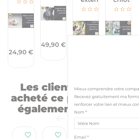
Prix
49,90 €
Prix
24,90 €
Prix
Pr
24,90 €
89,90 €
Les clients qui ont
Mieux comprendre votre compa
acheté ce produit ont
Recevez gratuitement ma forma
renforcer votre lien et mieux c
également acheté :
Nom *
favorite_border
favorite_border
favorite_border
favorite_border
Email *