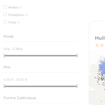
Anibio
(1)
Floralpina
(4)
Trixie
(1)
Poids
Huil
0kg - 0.28kg
Prix
4,00 € - 33,00 €
Forme Galénique