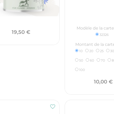
Modèle de la cart
Prix
19,50 €
32326
Montant de la car
10
20
25
3
50
60
70
8
100
10,00 €
favorite_border