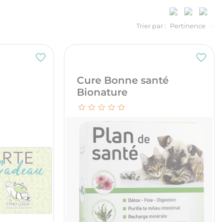
Trier par :
Pertinence
favorite_border
favorite_border
Cure Bonne santé
Bionature