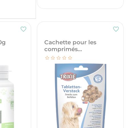
favorite_border
favorite_border
0g
Cachette pour les
comprimés...