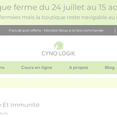
ue ferme du 24 juillet au 15 ao
rmées mais la boutique reste navigable au c
Frais de port offerts - Mondial Relay à la 1ère commande
ns
Cours en ligne
A propos
Blog
 Et Immunité
duits.