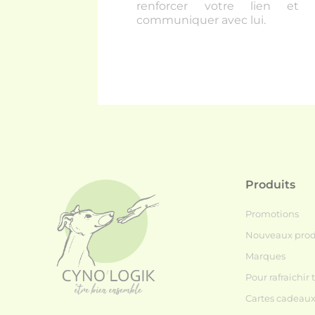
renforcer votre lien et 
communiquer avec lui.
Produits
Promotions
Nouveaux prod
Marques
Pour rafraichir 
Cartes cadeau