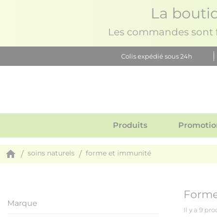
La boutiq
Les commandes sont fe
Colis expédié sous 24h
Produits
Promotio
home
soins naturels
forme et immunité
Forme
Marque
Il y a 9 pro