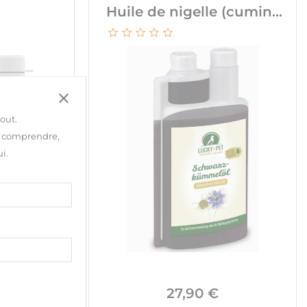
Huile de nigelle (cumin...
close
tout
.
e comprendre,
i.
Prix
Prix
27,90 €