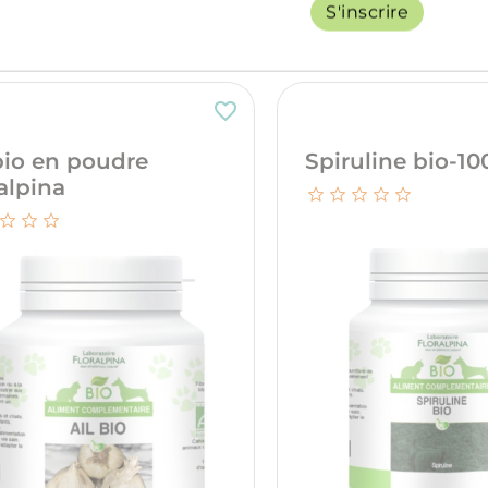
Prix
21,00 €
S'inscrire
favorite_border
bio en poudre
Spiruline bio-10
alpina