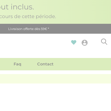
ut inclus.
ours de cette période.
Livraison offerte dès 59€ *
account_circle
Faq
Contact