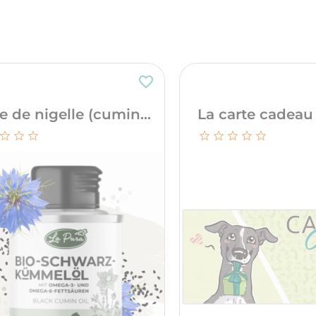
favorite_border
e de nigelle (cumin...
La carte cadeau