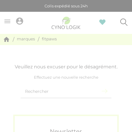
Colis expédié sous 24h
account_circle
home
marques
fitpaws
Veuillez nous excuser pour le désagrément.
Effectuez une nouvelle recherche
Newsletter