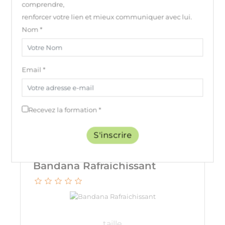
comprendre,
renforcer votre lien et mieux communiquer avec lui.
Nom *
Les clients qui ont
Email *
acheté ce produit ont
également acheté :
Recevez la formation *
S'inscrire
favorite_border
Bandana Rafraichissant
taille