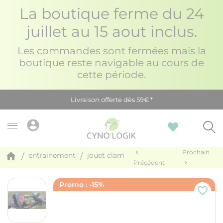
La boutique ferme du 24
juillet au 15 aout inclus.
Les commandes sont fermées mais la
boutique reste navigable au cours de
cette période.
Livraison offerte dès 59€ *
account_circle
Prochain
chevron_left
home
entrainement
jouet clam
Précédent
chevron_right
Promo :
-15%
favorite_border