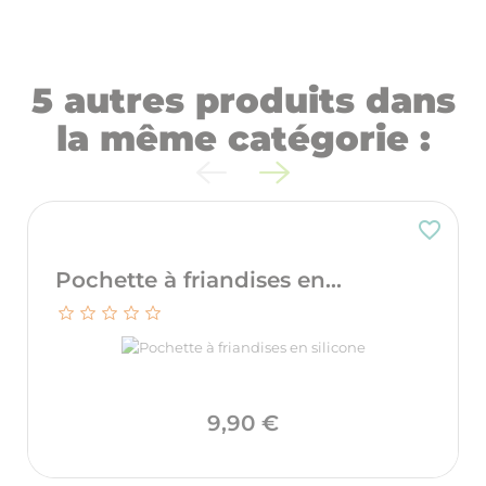
5 autres produits dans
la même catégorie :
favorite_border
Pochette à friandises en...
Prix
9,90 €