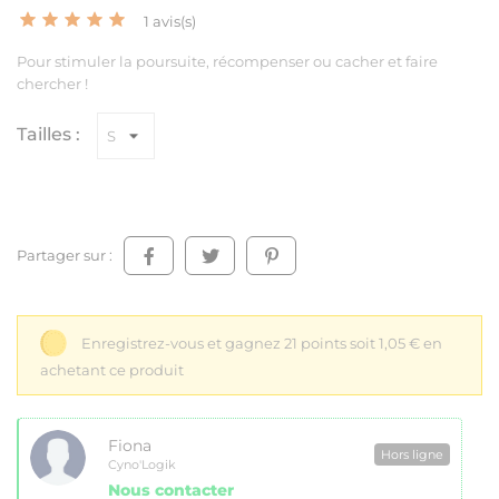
1 avis(s)
Pour stimuler la poursuite, récompenser ou cacher et faire
chercher !
Tailles :
Partager sur :
Enregistrez-vous et gagnez 21 points soit 1,05 € en
achetant ce produit
Fiona
Hors ligne
Cyno'Logik
Nous contacter